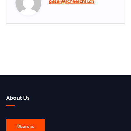
peter@schaelchli.ch
About Us
Über uns